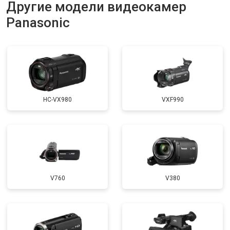
Другие модели видеокамер
Panasonic
HC-VX980
VXF990
V760
V380