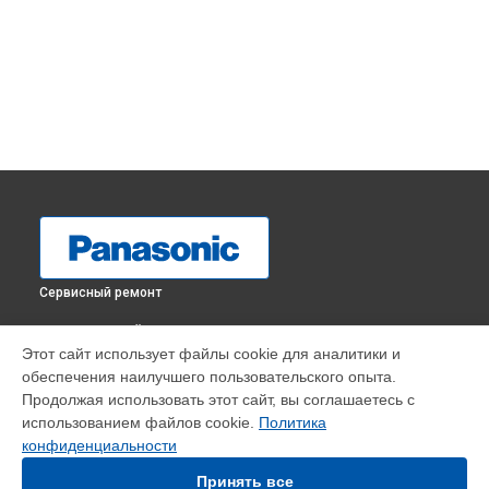
Сервисный ремонт
ВЫБЕРИ СВОЙ ГОРОД
Этот сайт использует файлы cookie для аналитики и
Замена линз видеокамеры HC-VXF1 Panasonic в
обеспечения наилучшего пользовательского опыта.
Краснодаре
Продолжая использовать этот сайт, вы соглашаетесь с
Замена линз видеокамеры HC-VXF1 Panasonic в
Ростове-
использованием файлов cookie.
Политика
на-Дону
конфиденциальности
Замена линз видеокамеры HC-VXF1 Panasonic в
Нижнем
Новгороде
Принять все