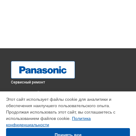
Сервисный ремонт
ВЫБЕРИ СВОЙ ГОРОД
Этот сайт использует файлы cookie для аналитики и
Замена шлейфа матрицы телевизора TX-65GXR700A
обеспечения наилучшего пользовательского опыта.
Panasonic в
Краснодаре
Продолжая использовать этот сайт, вы соглашаетесь с
Замена шлейфа матрицы телевизора TX-65GXR700A
использованием файлов cookie.
Политика
Panasonic в
Ростове-на-Дону
конфиденциальности
Замена шлейфа матрицы телевизора TX-65GXR700A
Panasonic в
Нижнем Новгороде
Принять все