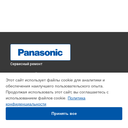
Сервисный ремонт
ВЫБЕРИ СВОЙ ГОРОД
Этот сайт использует файлы cookie для аналитики и
Замена нагревательного элемента парогенератора NI-
обеспечения наилучшего пользовательского опыта.
WL41VTW Panasonic в
Краснодаре
Продолжая использовать этот сайт, вы соглашаетесь с
Замена нагревательного элемента парогенератора NI-
использованием файлов cookie.
Политика
WL41VTW Panasonic в
Ростове-на-Дону
конфиденциальности
Замена нагревательного элемента парогенератора NI-
WL41VTW Panasonic в
Нижнем Новгороде
Принять все
Замена нагревательного элемента парогенератора NI-
WL41VTW Panasonic в
Новосибирске