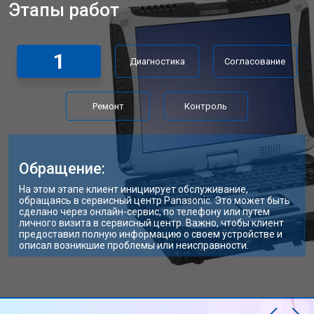
Этапы работ
Замена матрицы ноутбука Panasonic
от 2300 ₽
Заказать
Замена Wi-Fi ноутбука Panasonic
от 2200 ₽
Заказать
1
Диагностика
Согласование
Ремонт цепи питания
от 3500 ₽
Заказать
Замена USB порта
от 2200 ₽
Заказать
Ремонт
Контроль
Замена звуковой карты
от 1700 ₽
Заказать
Замена кулера ноутбука Panasonic
от 2600 ₽
Заказать
Обращение:
Замена микрофона
от 2600 ₽
Заказать
На этом этапе клиент инициирует обслуживание,
обращаясь в сервисный центр Panasonic. Это может быть
Замена оперативной памяти
от 1100 ₽
Заказать
сделано через онлайн-сервис, по телефону или путем
личного визита в сервисный центр. Важно, чтобы клиент
предоставил полную информацию о своем устройстве и
Прошивка BIOS ноутбука Panasonic
от 1500 ₽
Заказать
описал возникшие проблемы или неисправности.
Замена северного моста
от 3500 ₽
Заказать
Ремонт петель ноутбука Panasonic
от 3990 ₽
Заказать