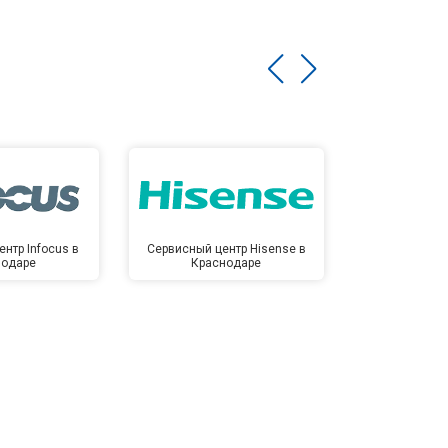
нтр Infocus в
Сервисный центр Hisense в
Сервисный ц
нодаре
Краснодаре
Крас