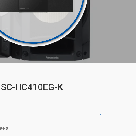
c SC-HC410EG-K
ена