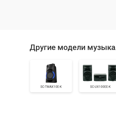
Замена лазерной головки
Комплексная чистка
Замена мотора привода
Другие модели музыка
Ремонт блока питания
Замена кнопок
SC-TMAX10E-K
SC-UX100EE-K