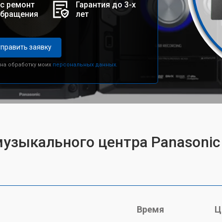
с ремонт
Гарантия до 3-х
обращения
лет
править заявку
 на обработку моих
персональных данных.
музыкального центра Panasoni
Время
Ц