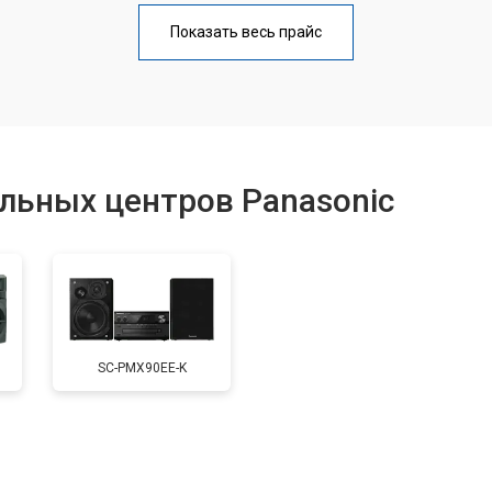
от 40 мин
о
Показать весь прайс
от 60 мин
о
от 40 мин
о
льных центров Panasonic
от 40 мин
о
от 60 мин
о
SC-PMX90EE-K