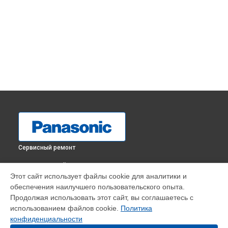
Сервисный ремонт
ВЫБЕРИ СВОЙ ГОРОД
Этот сайт использует файлы cookie для аналитики и
Замена вспышки фотоаппарата Lumix DC-LX100M2,
обеспечения наилучшего пользовательского опыта.
Panasonic в
Краснодаре
Продолжая использовать этот сайт, вы соглашаетесь с
Замена вспышки фотоаппарата Lumix DC-LX100M2,
использованием файлов cookie.
Политика
Panasonic в
Ростове-на-Дону
конфиденциальности
Замена вспышки фотоаппарата Lumix DC-LX100M2,