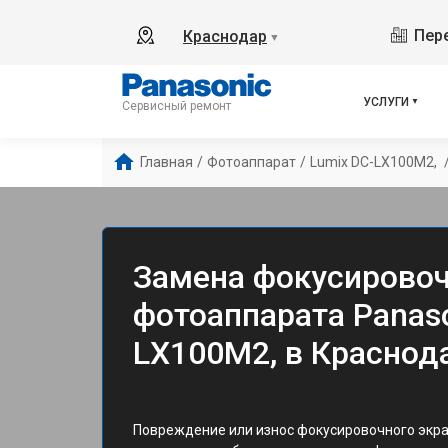
Пере
Краснодар
▼
УСЛУГИ
Сервисный ремонт
Главная
/
Фотоаппарат
/
Lumix DC-LX100M2, 
Замена фокусировоч
фотоаппарата Panaso
LX100M2, в Краснод
Повреждение или износ фокусировочного экран