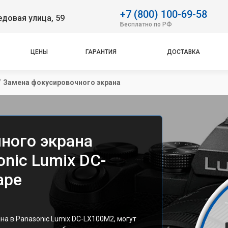
+7 (800) 100-69-58
довая улица, 59
Бесплатно по РФ
ЦЕНЫ
ГАРАНТИЯ
ДОСТАВКА
/
Замена фокусировочного экрана
ного экрана
nic Lumix DC-
аре
а в Panasonic Lumix DC-LX100M2, могут