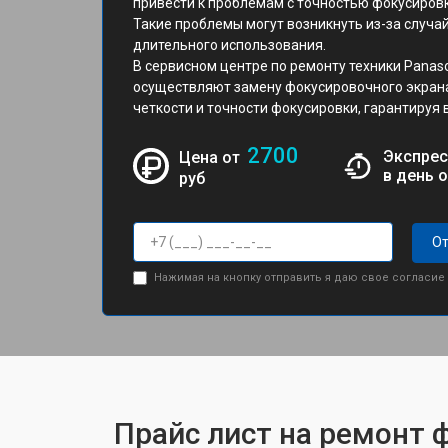
привести к проблемам с точностью фокусиров
Такие проблемы могут возникнуть из-за случа
длительного использования.
В сервисном центре по ремонту техники Pana
осуществляют замену фокусировочного экрана
четкости и точности фокусировки, гарантируя 
2700
Экспрес
Цена от
в день 
руб
От
Нажимая на кнопку отправить я даю свое согласие
Прайс лист на ремонт 