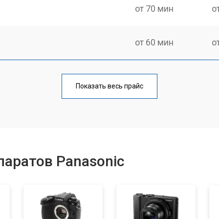
от 70 мин
о
от 60 мин
о
от 70 мин
о
Показать весь прайс
от 60 мин
о
от 110 мин
о
аратов Panasonic
от 50 мин
о
от 120 мин
о