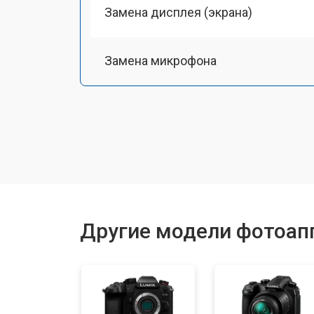
Замена дисплея (экрана)
Замена микрофона
Замена кнопки включения
Замена байонета
Замена платы отсека карты памяти
Другие модели фотоапп
Замена затвора
Замена CCD/CMOS матрицы