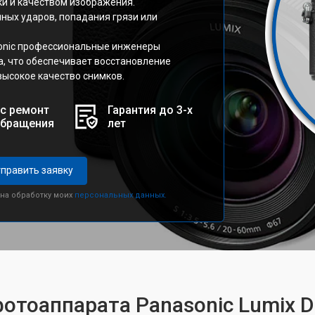
ки и качеством изображения.
йных ударов, попадания грязи или
sonic профессиональные инженеры
, что обеспечивает восстановление
высокое качество снимков.
с ремонт
Гарантия до 3-х
обращения
лет
править заявку
 на обработку моих
персональных данных.
фотоаппарата Panasonic Lumix 