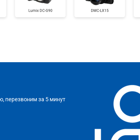
Lumix DC-G90
DMC-LX15
от 60 мин
о
от 90 мин
о
?
, перезвоним за 5 минут