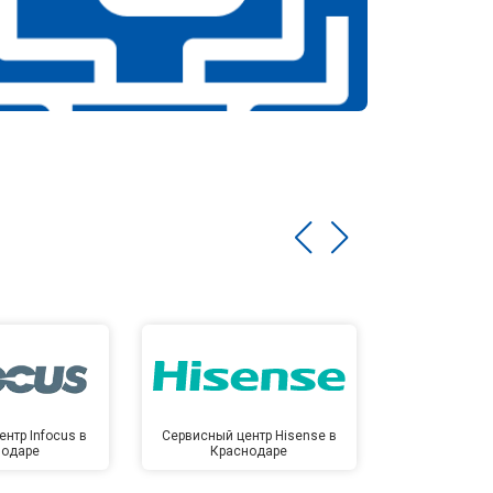
нтр Infocus в
Сервисный центр Hisense в
Сервисный ц
нодаре
Краснодаре
Крас